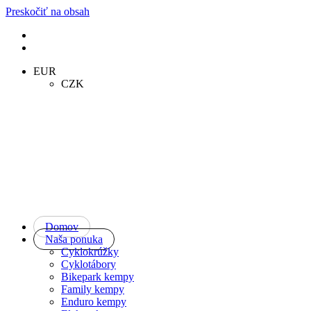
Preskočiť na obsah
EUR
CZK
Domov
Naša ponuka
Cyklokrúžky
Cyklotábory
Bikepark kempy
Family kempy
Enduro kempy