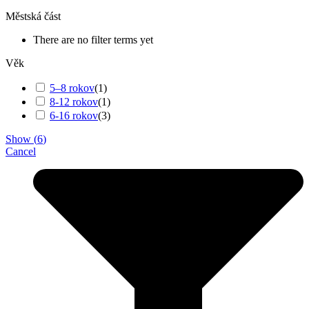
Městská část
There are no filter terms yet
Věk
5–8 rokov
(
1
)
8-12 rokov
(
1
)
6-16 rokov
(
3
)
Show
(
6
)
Cancel