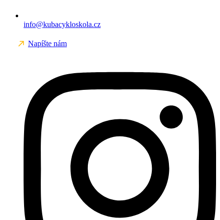
info@kubacykloskola.cz
Napíšte nám