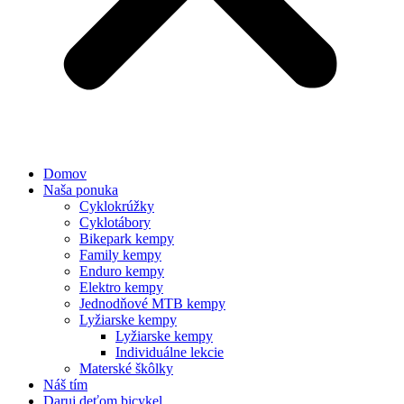
Domov
Naša ponuka
Cyklokrúžky
Cyklotábory
Bikepark kempy
Family kempy
Enduro kempy
Elektro kempy
Jednodňové MTB kempy
Lyžiarske kempy
Lyžiarske kempy
Individuálne lekcie
Materské škôlky
Náš tím
Daruj deťom bicykel