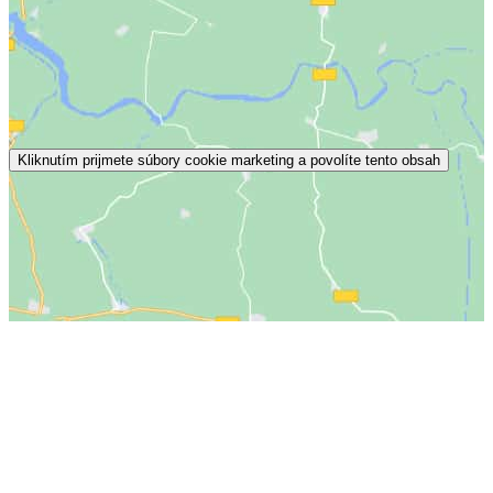
Kliknutím prijmete súbory cookie marketing a povolíte tento obsah