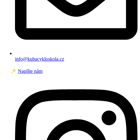
info@kubacykloskola.cz
Napíšte nám