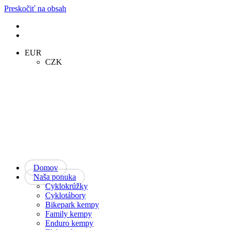
Preskočiť na obsah
EUR
CZK
Domov
Naša ponuka
Cyklokrúžky
Cyklotábory
Bikepark kempy
Family kempy
Enduro kempy