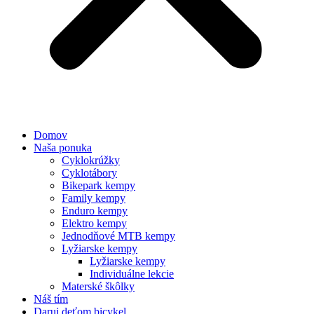
Domov
Naša ponuka
Cyklokrúžky
Cyklotábory
Bikepark kempy
Family kempy
Enduro kempy
Elektro kempy
Jednodňové MTB kempy
Lyžiarske kempy
Lyžiarske kempy
Individuálne lekcie
Materské škôlky
Náš tím
Daruj deťom bicykel